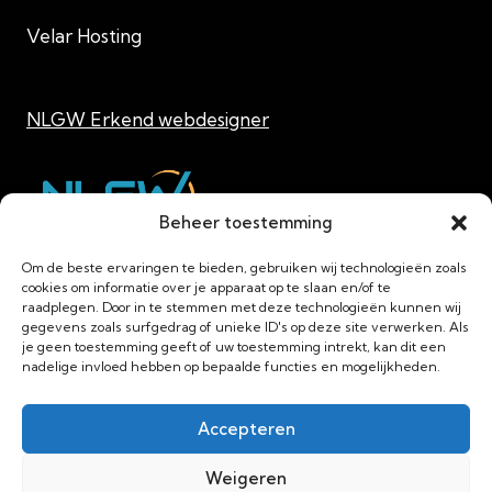
Velar Hosting
NLGW Erkend webdesigner
Beheer toestemming
Vind ons bedrijf op Clutch
Om de beste ervaringen te bieden, gebruiken wij technologieën zoals
cookies om informatie over je apparaat op te slaan en/of te
raadplegen. Door in te stemmen met deze technologieën kunnen wij
gegevens zoals surfgedrag of unieke ID's op deze site verwerken. Als
je geen toestemming geeft of uw toestemming intrekt, kan dit een
nadelige invloed hebben op bepaalde functies en mogelijkheden.
Accepteren
Weigeren